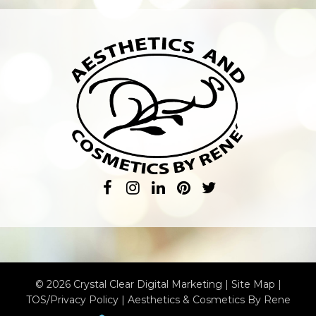
© 2026 Crystal Clear Digital Marketing |
Site Map
|
TOS/Privacy Policy
|
Aesthetics & Cosmetics By Rene